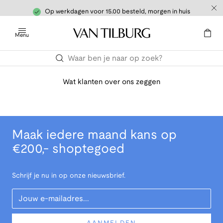
Op werkdagen voor 15.00 besteld, morgen in huis
Menu
Wat klanten over ons zeggen
Maak iedere maand kans op
€200,- shoptegoed
Schrijf je nu in op onze nieuwsbrief.
Your Email