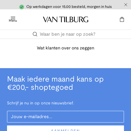
Op werkdagen voor 15.00 besteld, morgen in huis
Menu
Wat klanten over ons zeggen
Maak iedere maand kans op
€200,- shoptegoed
Schrijf je nu in op onze nieuwsbrief.
Your Email