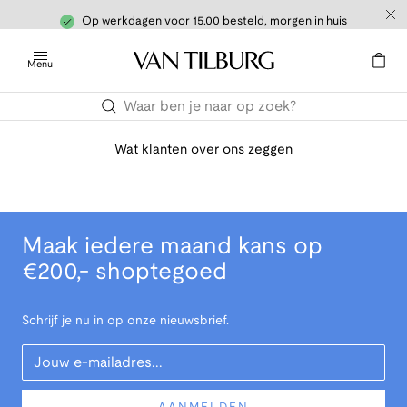
Op werkdagen voor 15.00 besteld, morgen in huis
Menu
Wat klanten over ons zeggen
Maak iedere maand kans op
€200,- shoptegoed
Schrijf je nu in op onze nieuwsbrief.
Your Email