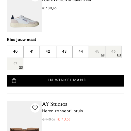
Low 01 heren sneakers wit
€
180
,
00
Kies jouw maat
40
41
42
43
44
45
46
47
IN WINKELMAND
AY Studios
Heren zonnebril bruin
€
70
,
€
140
,
00
00