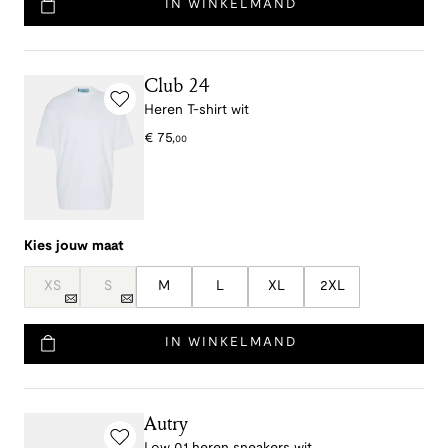
IN WINKELMAND
Club 24
Heren T-shirt wit
€
75
,
00
Kies jouw maat
XS
S
M
L
XL
2XL
IN WINKELMAND
Autry