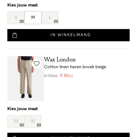
Kies jouw maat
S
M
L
IN WINKELMAND
Wax London
Cotton linen heren broek beige
€
85
,
€
170
,
00
00
Kies jouw maat
30
32