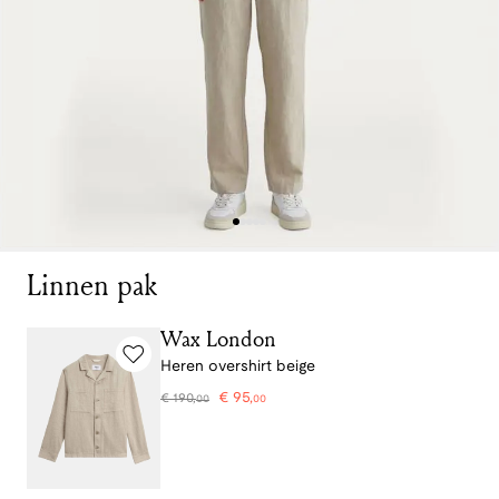
Linnen pak
Wax London
Heren overshirt beige
€
95
,
€
190
,
00
00