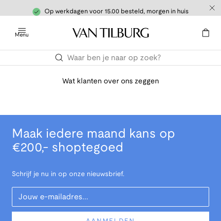
Op werkdagen voor 15.00 besteld, morgen in huis
Menu
Wat klanten over ons zeggen
Maak iedere maand kans op
€200,- shoptegoed
Schrijf je nu in op onze nieuwsbrief.
Your Email