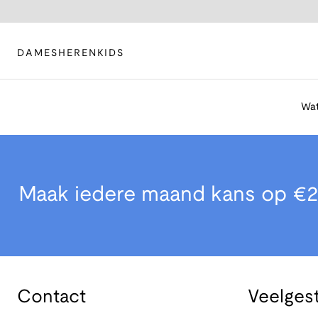
DAMES
HEREN
KIDS
Wat
Maak iedere maand kans op €2
Contact
Veelges