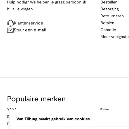
Hulp nodig? We helpen je graag persoonlijk
Bestellen
bij al je vragen.
Bezorging
Retourneren
Klantenservice
Betalen
Stuur een e-mail
Garantie
Meer veelgeste
Populaire merken
YAYA
Enjoy
Studio Anneloes
&Co Woman
Van Tilburg maakt gebruik van cookies
Cambio
Nukus