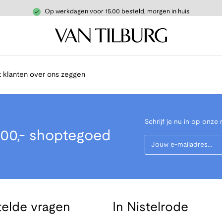
Op werkdagen voor 15.00 besteld, morgen in huis
 klanten over ons zeggen
Schrijf je nu in op onze 
00,- shoptegoed
Your Email
telde vragen
In Nistelrode