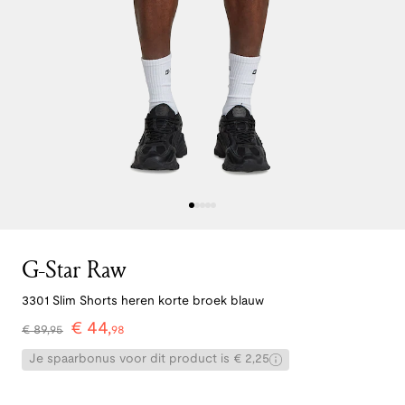
G-Star Raw
3301 Slim Shorts heren korte broek blauw
€
44
,
€
89
,
95
98
Je spaarbonus voor dit product is € 2,25