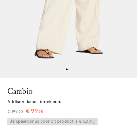
Cambio
Addison dames broek ecru
€
99
,
€
199
,
90
95
Je spaarbonus voor dit product is € 5,00