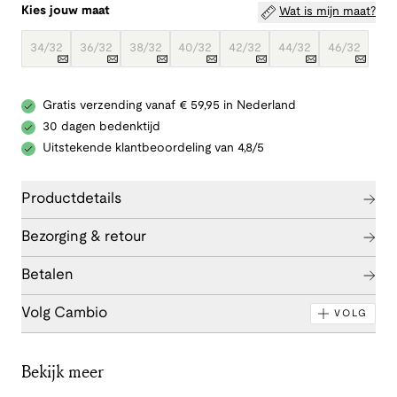
Kies jouw maat
Wat is mijn maat?
34/32
36/32
38/32
40/32
42/32
44/32
46/32
Gratis verzending vanaf € 59,95 in Nederland
30 dagen bedenktijd
Uitstekende klantbeoordeling van 4,8/5
Productdetails
Bezorging & retour
Betalen
Volg Cambio
VOLG
Bekijk meer