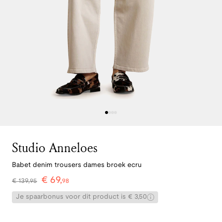
Studio Anneloes
Babet denim trousers dames broek ecru
€
69
,
€
139
,
95
98
Je spaarbonus voor dit product is € 3,50