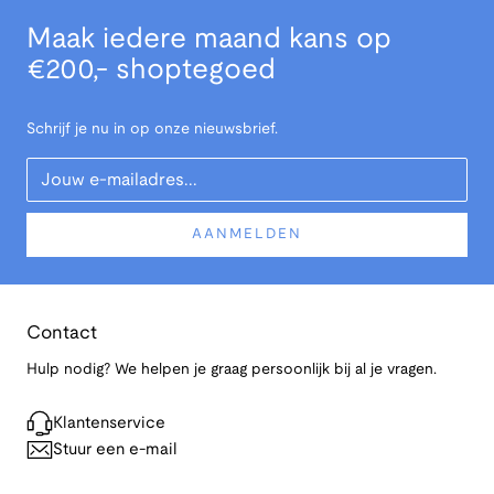
Maak iedere maand kans op
€200,- shoptegoed
Schrijf je nu in op onze nieuwsbrief.
Your Email
AANMELDEN
Contact
Hulp nodig? We helpen je graag persoonlijk bij al je vragen.
Klantenservice
Stuur een e-mail