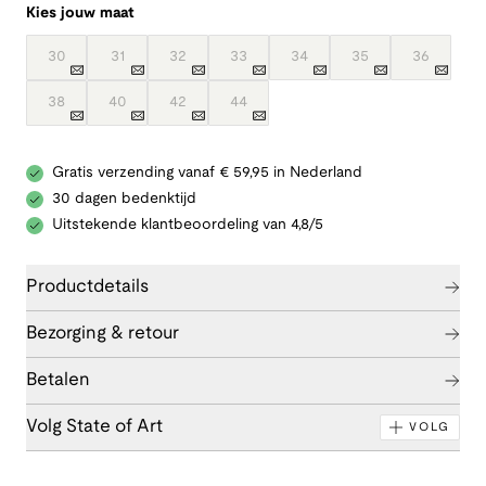
Kies jouw maat
30
31
32
33
34
35
36
38
40
42
44
Gratis verzending vanaf € 59,95 in Nederland
30 dagen bedenktijd
Uitstekende klantbeoordeling van 4,8/5
Productdetails
Bezorging & retour
Betalen
Volg State of Art
VOLG