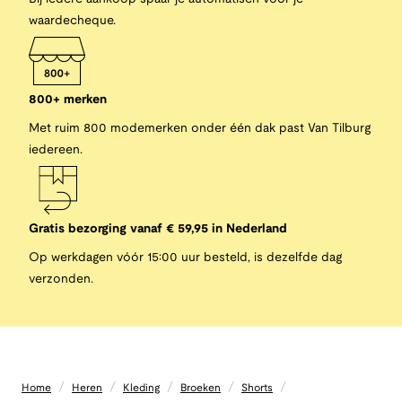
waardecheque.
800+ merken
Met ruim 800 modemerken onder één dak past Van Tilburg
iedereen.
Gratis bezorging vanaf € 59,95 in Nederland
Op werkdagen vóór 15:00 uur besteld, is dezelfde dag
verzonden.
/
/
/
/
/
Home
Heren
Kleding
Broeken
Shorts