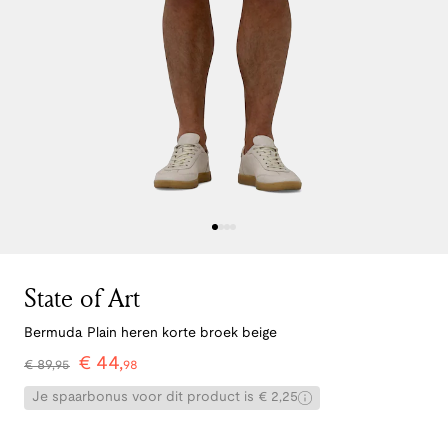
State of Art
Bermuda Plain heren korte broek beige
€
44
,
€
89
,
95
98
Je spaarbonus voor dit product is € 2,25