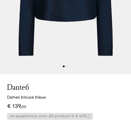
Dante6
Dames blouse blauw
€
139
,
00
Je spaarbonus voor dit product is € 6,95