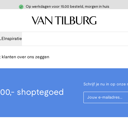
Op werkdagen voor 15.00 besteld, morgen in huis
LE
Inspiratie
 klanten over ons zeggen
Schrijf je nu in op onze 
00,- shoptegoed
Your Email