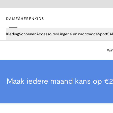
DAMES
HEREN
KIDS
Kleding
Schoenen
Accessoires
Lingerie en nachtmode
Sport
SA
Wat
Maak iedere maand kans op €2