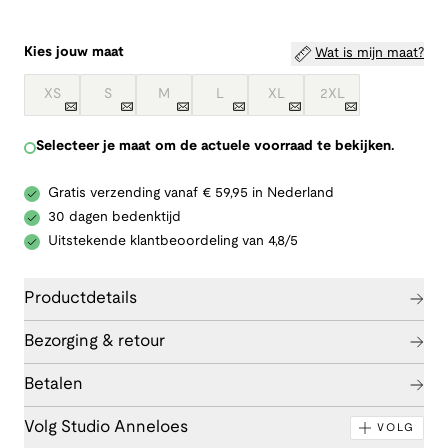
Kies jouw maat
Wat is mijn maat?
XS
S
M
L
XL
2XL
Selecteer je maat om de actuele voorraad te bekijken.
Gratis verzending vanaf € 59,95 in Nederland
30 dagen bedenktijd
Uitstekende klantbeoordeling van 4,8/5
Productdetails
Bezorging & retour
Betalen
Volg Studio Anneloes
VOLG