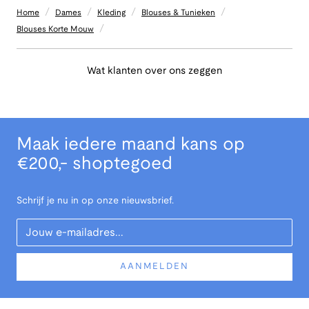
/
/
/
/
Home
Dames
Kleding
Blouses & Tunieken
/
Blouses Korte Mouw
Wat klanten over ons zeggen
Maak iedere maand kans op
€200,- shoptegoed
Schrijf je nu in op onze nieuwsbrief.
Your Email
AANMELDEN