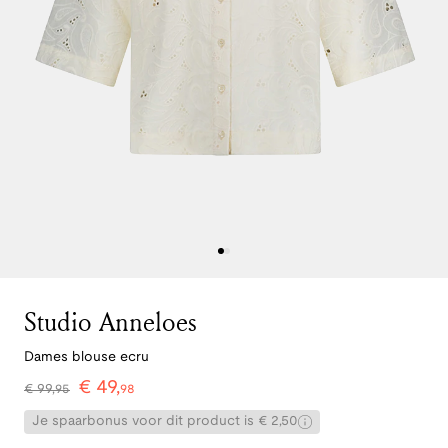
Studio Anneloes
Dames blouse ecru
€
49
,
€
99
,
95
98
Je spaarbonus voor dit product is € 2,50