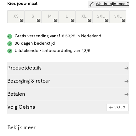
Kies jouw maat
Wat is mijn maat?
XS
S
M
L
XL
2XL
3XL
Gratis verzending vanaf € 59,95 in Nederland
30 dagen bedenktijd
Uitstekende klantbeoordeling van 4,8/5
Productdetails
Bezorging & retour
Betalen
Volg Geisha
VOLG
Bekijk meer