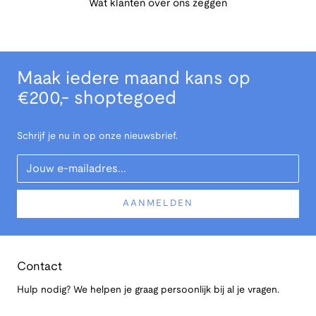
Wat klanten over ons zeggen
Maak iedere maand kans op
€200,- shoptegoed
Schrijf je nu in op onze nieuwsbrief.
Your Email
AANMELDEN
Contact
Hulp nodig? We helpen je graag persoonlijk bij al je vragen.