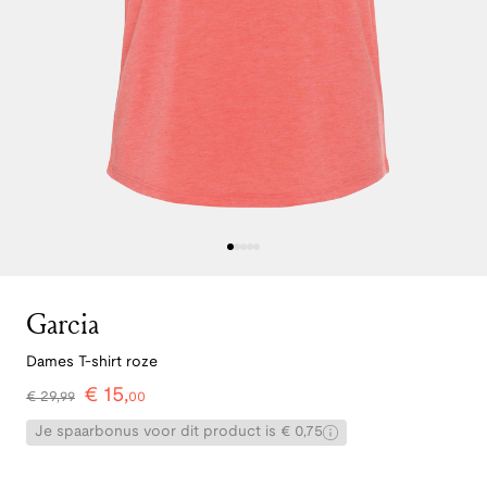
Garcia
Dames T-shirt roze
€
15
,
€
29
,
99
00
Je spaarbonus voor dit product is € 0,75