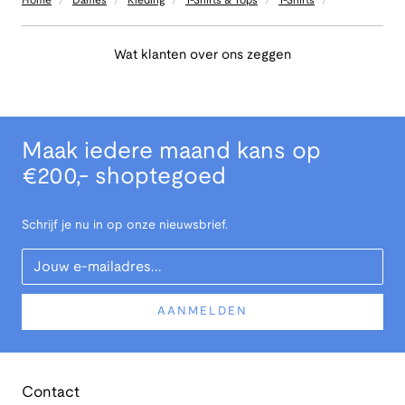
Home
Dames
Kleding
T-Shirts & Tops
T-Shirts
Wat klanten over ons zeggen
Maak iedere maand kans op
€200,- shoptegoed
Schrijf je nu in op onze nieuwsbrief.
Your Email
AANMELDEN
Contact