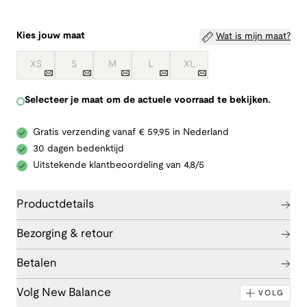
Kies jouw maat
Wat is mijn maat?
XS
S
M
L
XL
Selecteer je maat om de actuele voorraad te bekijken.
Gratis verzending vanaf € 59,95 in Nederland
30 dagen bedenktijd
Uitstekende klantbeoordeling van 4,8/5
Productdetails
Bezorging & retour
Betalen
Volg New Balance
VOLG