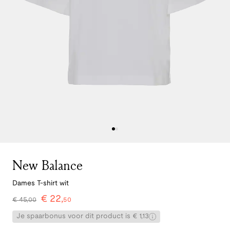
New Balance
Dames T-shirt wit
€
22
,
€
45
,
00
50
Je spaarbonus voor dit product is € 1,13