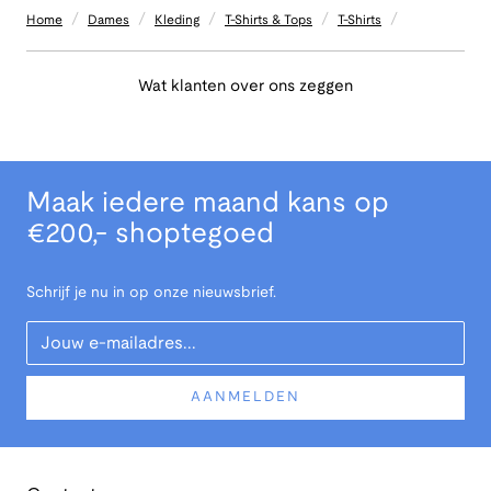
/
/
/
/
/
Home
Dames
Kleding
T-Shirts & Tops
T-Shirts
Wat klanten over ons zeggen
Maak iedere maand kans op
€200,- shoptegoed
Schrijf je nu in op onze nieuwsbrief.
Your Email
AANMELDEN