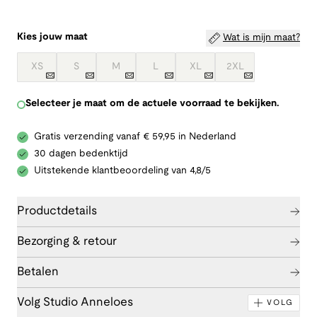
Kies jouw maat
Wat is mijn maat?
XS
S
M
L
XL
2XL
Selecteer je maat om de actuele voorraad te bekijken.
Gratis verzending vanaf € 59,95 in Nederland
30 dagen bedenktijd
Uitstekende klantbeoordeling van 4,8/5
Productdetails
Bezorging & retour
Betalen
Volg Studio Anneloes
VOLG