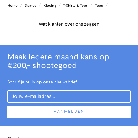
/
/
/
/
/
Home
Dames
Kleding
T-Shirts & Tops
Tops
Wat klanten over ons zeggen
Maak iedere maand kans op
€200,- shoptegoed
Schrijf je nu in op onze nieuwsbrief.
Your Email
AANMELDEN