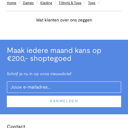
/
/
/
/
/
Home
Dames
Kleding
T-Shirts & Tops
Tops
Wat klanten over ons zeggen
Maak iedere maand kans op
€200,- shoptegoed
Schrijf je nu in op onze nieuwsbrief.
Your Email
AANMELDEN
Contact