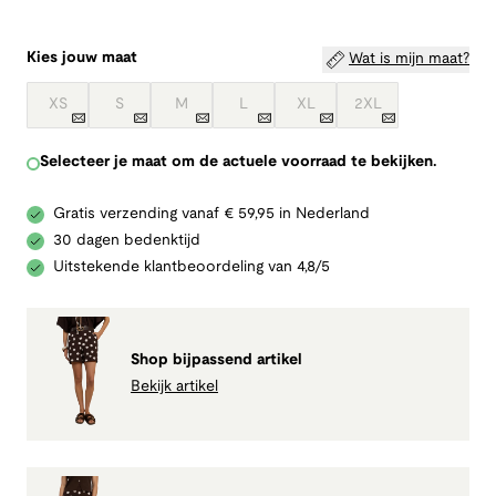
Kies jouw maat
Wat is mijn maat?
XS
S
M
L
XL
2XL
Selecteer je maat om de actuele voorraad te bekijken.
Gratis verzending vanaf € 59,95 in Nederland
30 dagen bedenktijd
Uitstekende klantbeoordeling van 4,8/5
Shop bijpassend artikel
Bekijk artikel