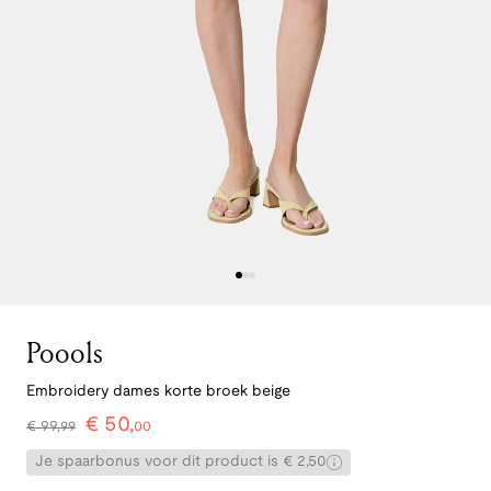
Poools
Embroidery dames korte broek beige
€
50
,
€
99
,
99
00
Je spaarbonus voor dit product is € 2,50