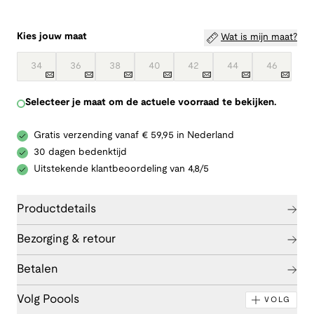
Kies jouw maat
Wat is mijn maat?
34
36
38
40
42
44
46
Selecteer je maat om de actuele voorraad te bekijken.
Gratis verzending vanaf € 59,95 in Nederland
30 dagen bedenktijd
Uitstekende klantbeoordeling van 4,8/5
Productdetails
Bezorging & retour
Betalen
Volg Poools
VOLG