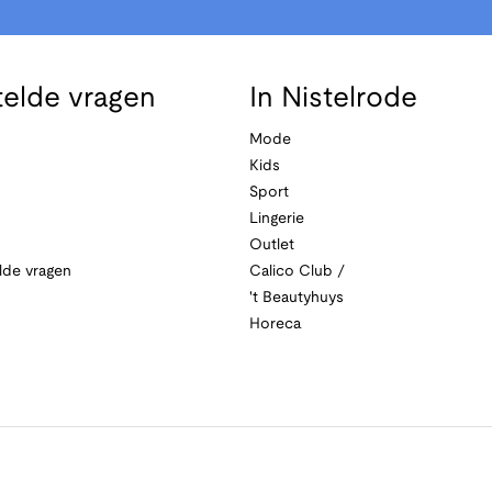
telde vragen
In Nistelrode
Mode
Kids
Sport
Lingerie
Outlet
lde vragen
Calico Club /
't Beautyhuys
Horeca