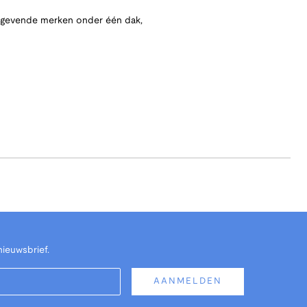
angevende merken onder één dak,
nieuwsbrief.
AANMELDEN