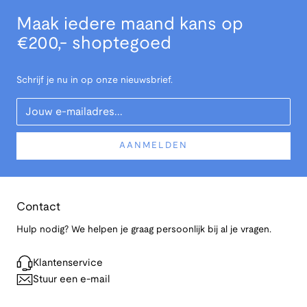
Maak iedere maand kans op
€200,- shoptegoed
Schrijf je nu in op onze nieuwsbrief.
Your Email
AANMELDEN
Contact
Hulp nodig? We helpen je graag persoonlijk bij al je vragen.
Klantenservice
Stuur een e-mail