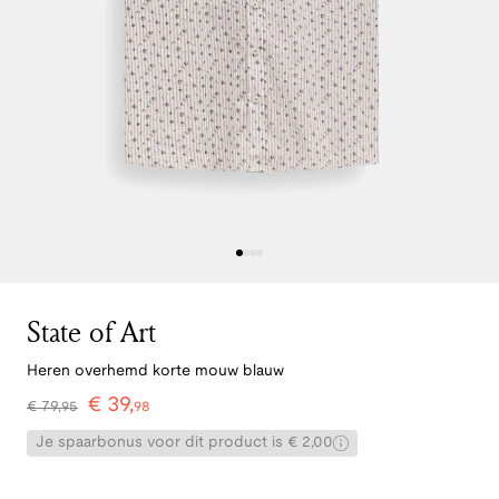
State of Art
Heren overhemd korte mouw blauw
€
39
,
€
79
,
95
98
Je spaarbonus voor dit product is € 2,00