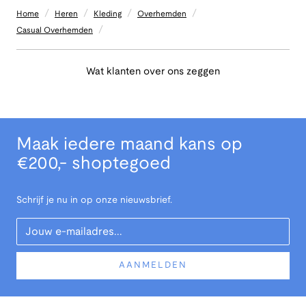
/
/
/
/
Home
Heren
Kleding
Overhemden
/
Casual Overhemden
Wat klanten over ons zeggen
Maak iedere maand kans op
€200,- shoptegoed
Schrijf je nu in op onze nieuwsbrief.
Your Email
AANMELDEN