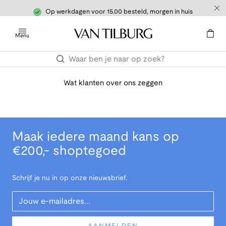
Op werkdagen voor 15.00 besteld, morgen in huis
Menu
Wat klanten over ons zeggen
Maak iedere maand kans op
€200,- shoptegoed
Schrijf je nu in op onze nieuwsbrief.
Your Email