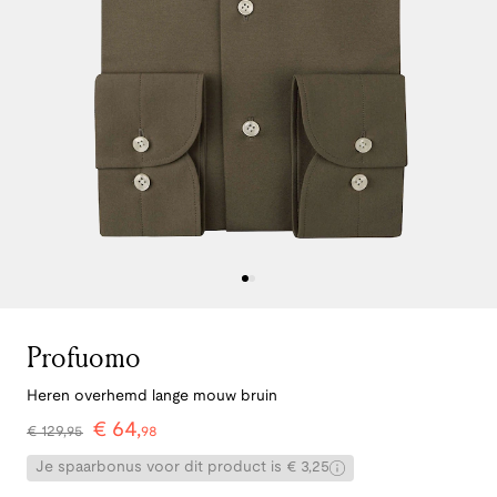
Profuomo
Heren overhemd lange mouw bruin
€
64
,
€
129
,
95
98
Je spaarbonus voor dit product is € 3,25