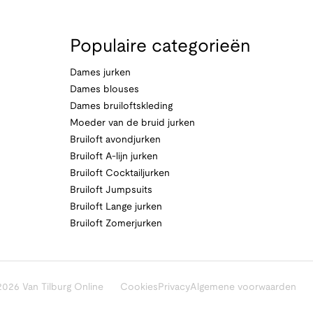
Populaire categorieën
Dames jurken
Dames blouses
Dames bruiloftskleding
Moeder van de bruid jurken
Bruiloft avondjurken
Bruiloft A-lijn jurken
Bruiloft Cocktailjurken
Bruiloft Jumpsuits
Bruiloft Lange jurken
Bruiloft Zomerjurken
026 Van Tilburg Online
Cookies
Privacy
Algemene voorwaarden