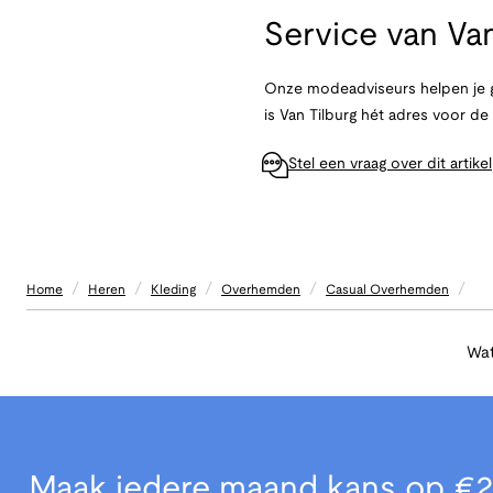
Service van
Van
Onze modeadviseurs helpen je g
is Van Tilburg hét adres voor d
Stel een vraag over dit artikel
/
/
/
/
/
Home
Heren
Kleding
Overhemden
Casual Overhemden
Wat
Maak iedere maand kans op €2