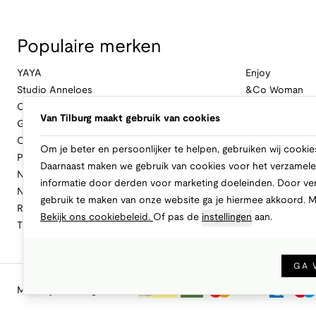
Populaire merken
YAYA
Enjoy
Studio Anneloes
&Co Woman
Cambio
Nukus
Van Tilburg maakt gebruik van cookies
Geisha
Law Of The Se
Cast Iron
Cavallaro Napol
Om je beter en persoonlijker te helpen, gebruiken wij cookie
Profuomo
Ballin
Daarnaast maken we gebruik van cookies voor het verzamele
No Excess
Only
informatie door derden voor marketing doeleinden. Door ve
New Balance
Freebird
gebruik te maken van onze website ga je hiermee akkoord. 
Rinascimento
Alix The Label
Bekijk ons cookiebeleid.
Of pas de
instellingen
aan.
Tramontana
CASAMODA
GA 
Makkelijk en veilig betalen