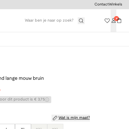
Contact
Winkels
d lange mouw bruin
0
or dit product is € 3,75
Wat is mijn maat?