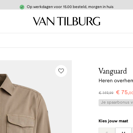
Op werkdagen voor 15.00 besteld, morgen in huis
Vanguard
Heren overhem
€
75
,
€
149
,
99
0
Je spaarbonus vo
Kies jouw maat