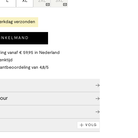
L
XL
2XL
3XL
erkdag verzonden
WINKELMAND
ing vanaf € 59,95 in Nederland
nktijd
lantbeoordeling van 4,8/5
tour
VOLG