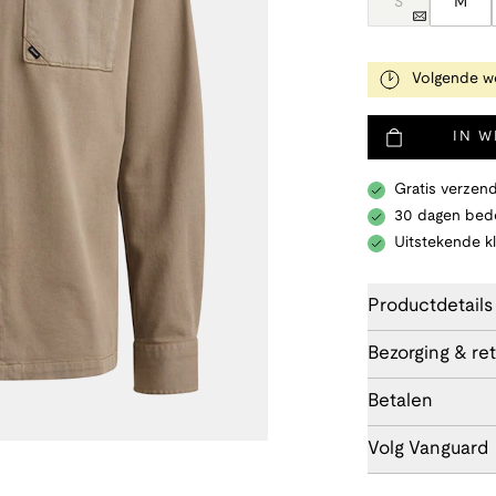
S
M
Volgende w
IN 
Gratis verzend
30 dagen bede
Uitstekende k
Productdetails
Bezorging & re
Betalen
Volg Vanguard