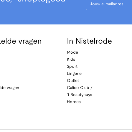
telde vragen
In Nistelrode
Mode
Kids
Sport
Lingerie
Outlet
lde vragen
Calico Club /
't Beautyhuys
Horeca