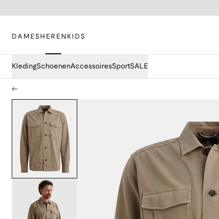
DAMES
HEREN
KIDS
Kleding
Schoenen
Accessoires
Sport
SALE