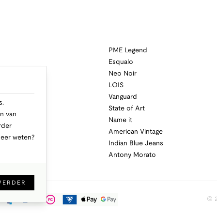
PME Legend
Esqualo
Neo Noir
a
LOIS
i
Vanguard
s.
State of Art
n van
Name it
rder
American Vintage
Meer weten?
Indian Blue Jeans
Antony Morato
VERDER
© 2