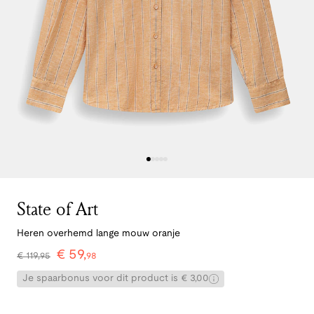
State of Art
Heren overhemd lange mouw oranje
€
59
,
€
119
,
95
98
Je spaarbonus voor dit product is € 3,00