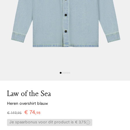
Law of the Sea
Heren overshirt blauw
€
74
,
€
149
,
95
98
Je spaarbonus voor dit product is € 3,75