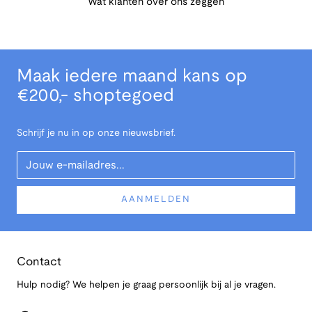
Wat klanten over ons zeggen
Maak iedere maand kans op
€200,- shoptegoed
Schrijf je nu in op onze nieuwsbrief.
Your Email
AANMELDEN
Contact
Hulp nodig? We helpen je graag persoonlijk bij al je vragen.