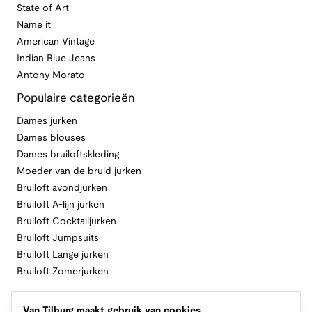
State of Art
Name it
American Vintage
Indian Blue Jeans
Antony Morato
Populaire categorieën
Dames jurken
Dames blouses
Dames bruiloftskleding
Moeder van de bruid jurken
Bruiloft avondjurken
Bruiloft A-lijn jurken
Bruiloft Cocktailjurken
Bruiloft Jumpsuits
Bruiloft Lange jurken
Bruiloft Zomerjurken
Volg Van Tilburg
Van Tilburg maakt gebruik van cookies