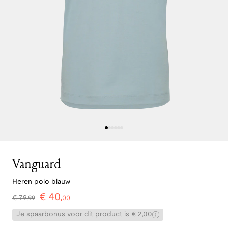
Vanguard
Heren polo blauw
€
40
,
€
79
,
99
00
Je spaarbonus voor dit product is € 2,00