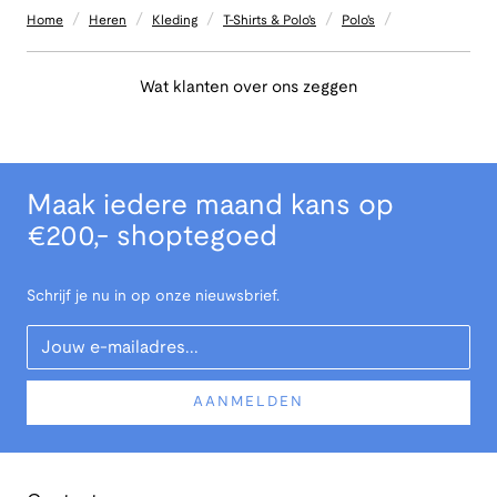
/
/
/
/
/
Home
Heren
Kleding
T-Shirts & Polo's
Polo's
Wat klanten over ons zeggen
Maak iedere maand kans op
€200,- shoptegoed
Schrijf je nu in op onze nieuwsbrief.
Your Email
AANMELDEN