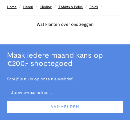
/
/
/
/
/
Home
Heren
Kleding
T-Shirts & Polo's
Polo's
Wat klanten over ons zeggen
Maak iedere maand kans op
€200,- shoptegoed
Schrijf je nu in op onze nieuwsbrief.
Your Email
AANMELDEN