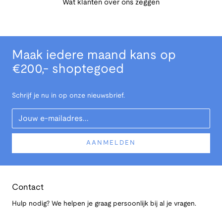
Wat klanten over ons zeggen
Maak iedere maand kans op
€200,- shoptegoed
Schrijf je nu in op onze nieuwsbrief.
Your Email
AANMELDEN
Contact
Hulp nodig? We helpen je graag persoonlijk bij al je vragen.