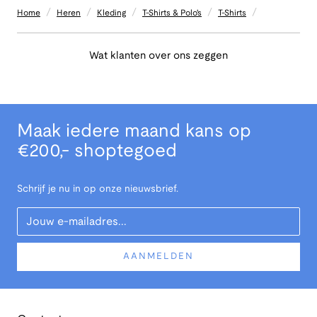
/
/
/
/
/
Home
Heren
Kleding
T-Shirts & Polo's
T-Shirts
Wat klanten over ons zeggen
Maak iedere maand kans op
€200,- shoptegoed
Schrijf je nu in op onze nieuwsbrief.
Your Email
AANMELDEN