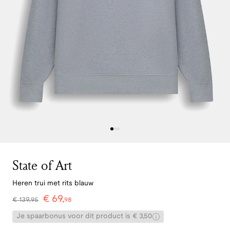
State of Art
Heren trui met rits blauw
€
69
,
€
139
,
95
98
Je spaarbonus voor dit product is € 3,50