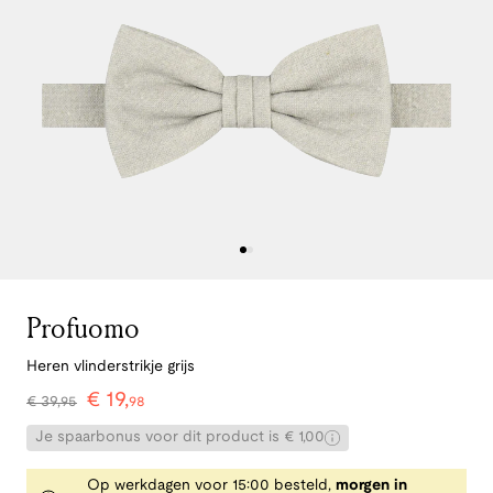
Profuomo
Heren vlinderstrikje grijs
€
19
,
€
39
,
95
98
Je spaarbonus voor dit product is € 1,00
Op werkdagen voor 15:00 besteld,
morgen in