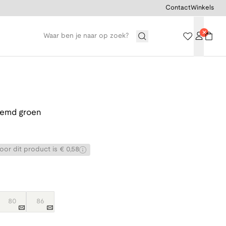
Contact
Winkels
hemd groen
or dit product is € 0,58
80
86