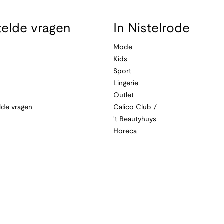
telde vragen
In Nistelrode
Mode
Kids
Sport
Lingerie
Outlet
lde vragen
Calico Club /
't Beautyhuys
Horeca