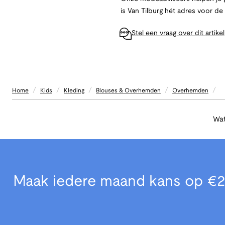
is Van Tilburg hét adres voor d
Stel een vraag over dit artikel
/
/
/
/
/
Home
Kids
Kleding
Blouses & Overhemden
Overhemden
Wat
Maak iedere maand kans op €2