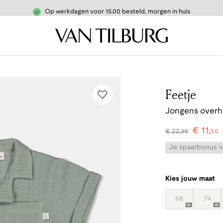
Op werkdagen voor 15.00 besteld, morgen in huis
Feetje
Jongens over
€
11
,
€
22
,
99
50
Je spaarbonus vo
Kies jouw maat
68
74