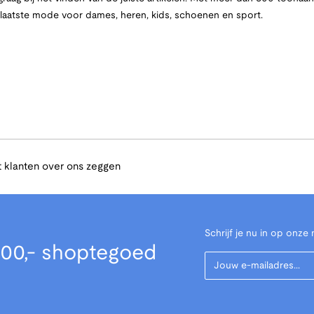
e laatste mode voor dames, heren, kids, schoenen en sport.
 klanten over ons zeggen
Schrijf je nu in op onze 
00,- shoptegoed
Your Email