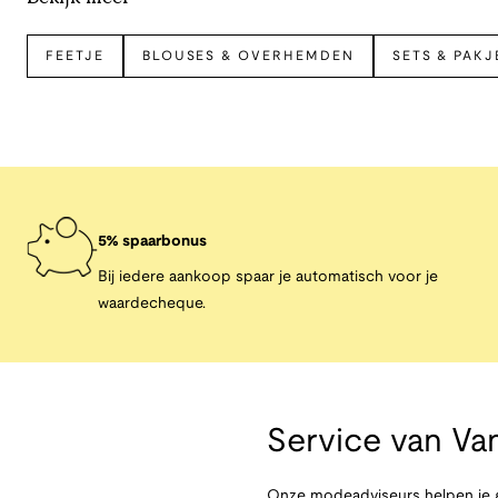
FEETJE
BLOUSES & OVERHEMDEN
SETS & PAKJ
5% spaarbonus
Bij iedere aankoop spaar je automatisch voor je
waardecheque.
Service van
Van
Onze modeadviseurs helpen je g