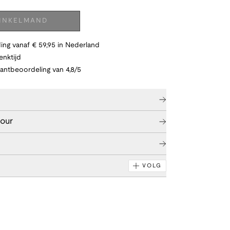
WINKELMAND
ing vanaf € 59,95 in Nederland
nktijd
lantbeoordeling van 4,8/5
tour
VOLG