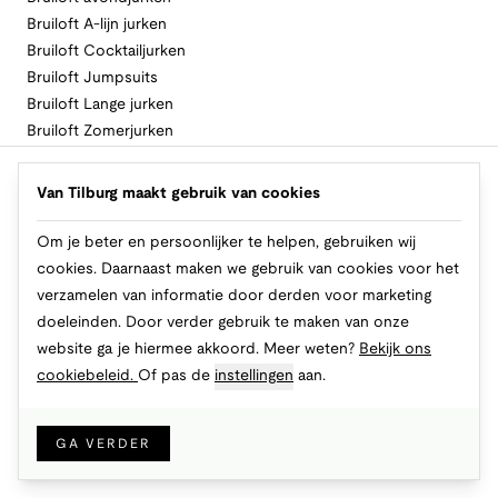
Bruiloft A-lijn jurken
Bruiloft Cocktailjurken
Bruiloft Jumpsuits
Bruiloft Lange jurken
Bruiloft Zomerjurken
Volg Van Tilburg
Van Tilburg maakt gebruik van cookies
Om je beter en persoonlijker te helpen, gebruiken wij
cookies. Daarnaast maken we gebruik van cookies voor het
Makkelijk en veilig betalen
verzamelen van informatie door derden voor marketing
doeleinden. Door verder gebruik te maken van onze
website ga je hiermee akkoord. Meer weten?
Bekijk ons
cookiebeleid.
Of pas de
instellingen
aan.
© 2026 Van Tilburg Online
Cookies
Privacy
Algemene voorwaarden
GA VERDER
IN WINKELMAND