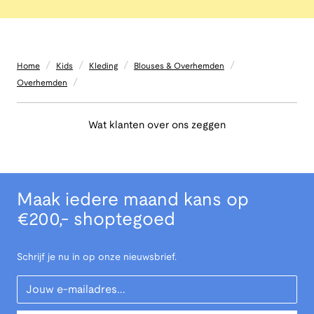
/
/
/
/
Home
Kids
Kleding
Blouses & Overhemden
/
Overhemden
Wat klanten over ons zeggen
Maak iedere maand kans op
€200,- shoptegoed
Schrijf je nu in op onze nieuwsbrief.
Your Email