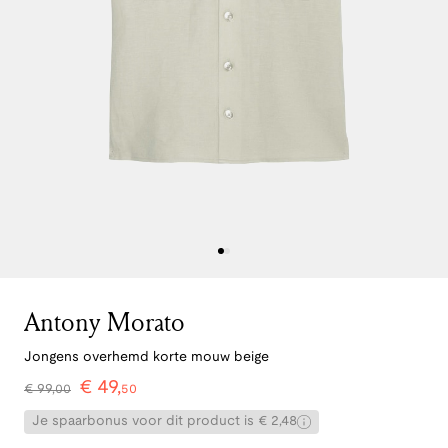
Antony Morato
Jongens overhemd korte mouw beige
€
49
,
€
99
,
00
50
Je spaarbonus voor dit product is € 2,48