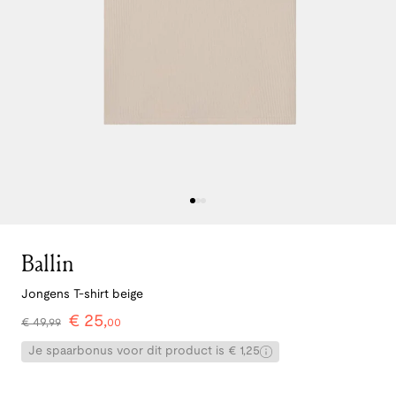
Ballin
Jongens T-shirt beige
€
25
,
€
49
,
99
00
Je spaarbonus voor dit product is € 1,25