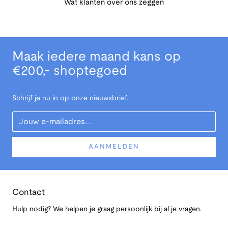
Wat klanten over ons zeggen
Maak iedere maand kans op
€200,- shoptegoed
Schrijf je nu in op onze nieuwsbrief.
Your Email
AANMELDEN
Contact
Hulp nodig? We helpen je graag persoonlijk bij al je vragen.