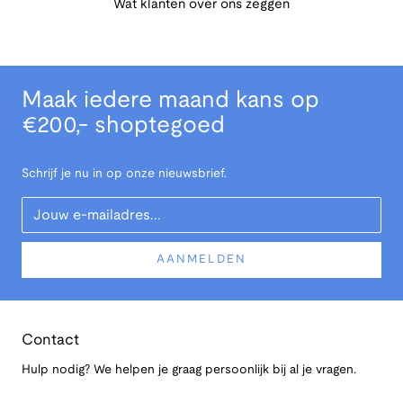
Wat klanten over ons zeggen
Maak iedere maand kans op
€200,- shoptegoed
Schrijf je nu in op onze nieuwsbrief.
Your Email
AANMELDEN
Contact
Hulp nodig? We helpen je graag persoonlijk bij al je vragen.