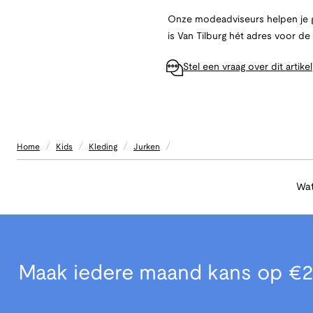
Onze modeadviseurs helpen je g
is Van Tilburg hét adres voor d
Stel een vraag over dit artikel
/
/
/
/
Home
Kids
Kleding
Jurken
Wat
Maak iedere maand kans op €2