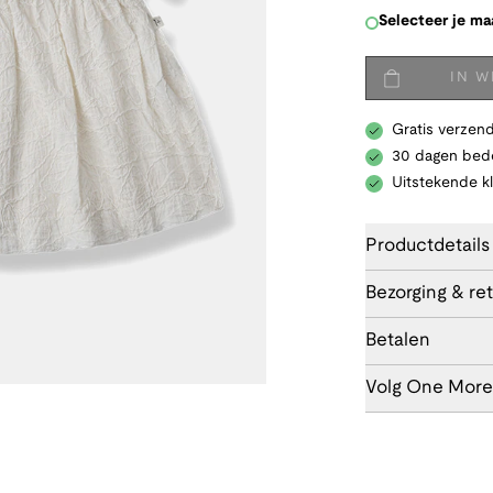
Selecteer je ma
IN 
Gratis verzend
30 dagen bede
Uitstekende k
Productdetails
Bezorging & re
Betalen
Volg One More 