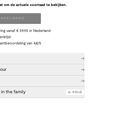
at om de actuele voorraad te bekijken.
WINKELMAND
ing vanaf € 59,95 in Nederland
nktijd
lantbeoordeling van 4,8/5
tour
in the family
VOLG