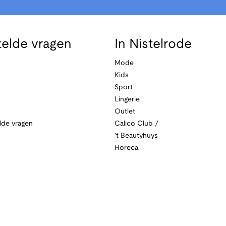
telde vragen
In Nistelrode
Mode
Kids
Sport
Lingerie
Outlet
lde vragen
Calico Club /
't Beautyhuys
Horeca