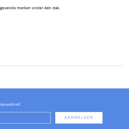
angevende merken onder één dak,
nieuwsbrief.
AANMELDEN