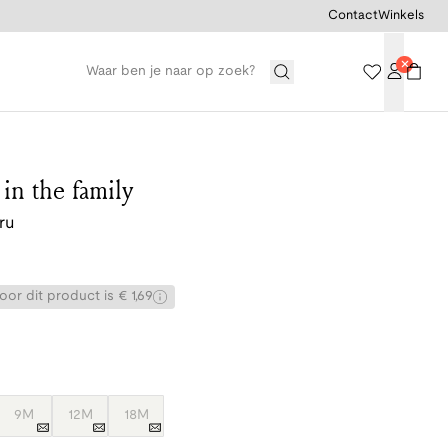
Contact
Winkels
n the family
ru
or dit product is € 1,69
9M
12M
18M