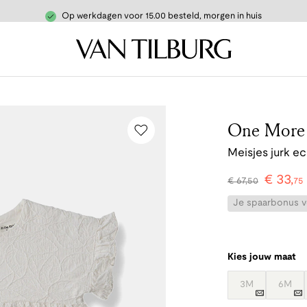
Op werkdagen voor 15.00 besteld, morgen in huis
One More i
Meisjes jurk ec
€
33
,
€
67
,
50
75
Je spaarbonus vo
Kies jouw maat
3M
6M