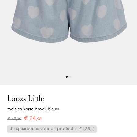
Looxs Little
meisjes korte broek blauw
€
24
,
€
49
,
95
98
Je spaarbonus voor dit product is € 1,25