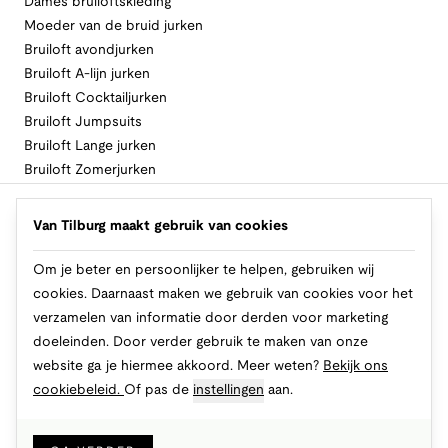
Dames bruiloftskleding
Moeder van de bruid jurken
Bruiloft avondjurken
Bruiloft A-lijn jurken
Bruiloft Cocktailjurken
Bruiloft Jumpsuits
Bruiloft Lange jurken
Bruiloft Zomerjurken
Volg Van Tilburg
Van Tilburg maakt gebruik van cookies
Om je beter en persoonlijker te helpen, gebruiken wij
cookies. Daarnaast maken we gebruik van cookies voor het
Makkelijk en veilig betalen
verzamelen van informatie door derden voor marketing
doeleinden. Door verder gebruik te maken van onze
website ga je hiermee akkoord. Meer weten?
Bekijk ons
cookiebeleid.
Of pas de
instellingen
aan.
© 2026 Van Tilburg Online