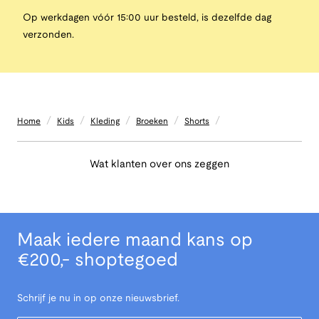
Op werkdagen vóór 15:00 uur besteld, is dezelfde dag
verzonden.
/
/
/
/
/
Home
Kids
Kleding
Broeken
Shorts
Wat klanten over ons zeggen
Maak iedere maand kans op
€200,- shoptegoed
Schrijf je nu in op onze nieuwsbrief.
Your Email