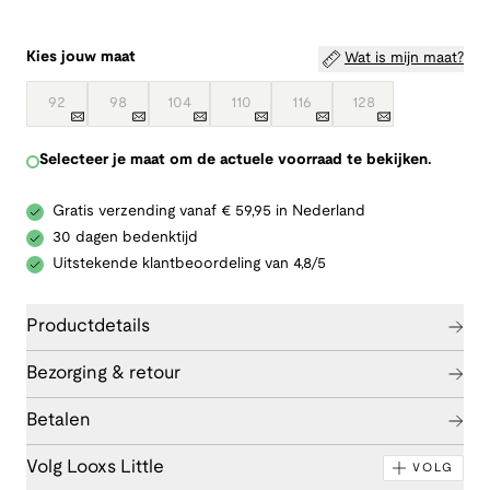
Kies jouw maat
Wat is mijn maat?
92
98
104
110
116
128
Selecteer je maat om de actuele voorraad te bekijken.
Gratis verzending vanaf € 59,95 in Nederland
30 dagen bedenktijd
Uitstekende klantbeoordeling van 4,8/5
Productdetails
Bezorging & retour
Betalen
Volg Looxs Little
VOLG