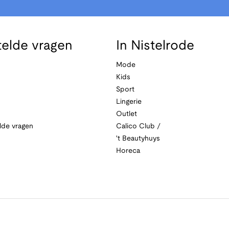
telde vragen
In Nistelrode
Mode
Kids
Sport
Lingerie
Outlet
lde vragen
Calico Club /
't Beautyhuys
Horeca