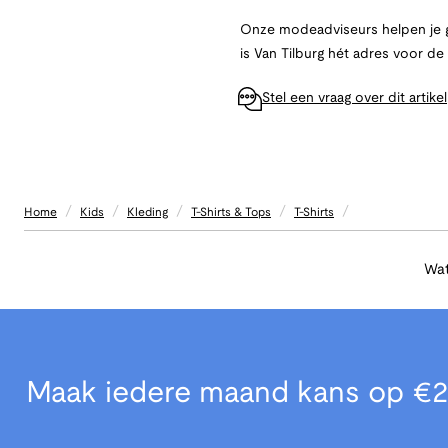
Onze modeadviseurs helpen je g
is Van Tilburg hét adres voor d
Stel een vraag over dit artikel
/
/
/
/
/
Home
Kids
Kleding
T-Shirts & Tops
T-Shirts
Wat
Maak iedere maand kans op €2