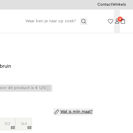
Contact
Winkels
 bruin
or dit product is € 1,25
Wat is mijn maat?
152
164