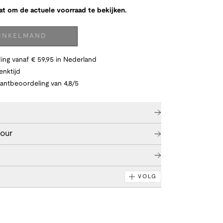
at om de actuele voorraad te bekijken.
WINKELMAND
ing vanaf € 59,95 in Nederland
nktijd
lantbeoordeling van 4,8/5
tour
VOLG