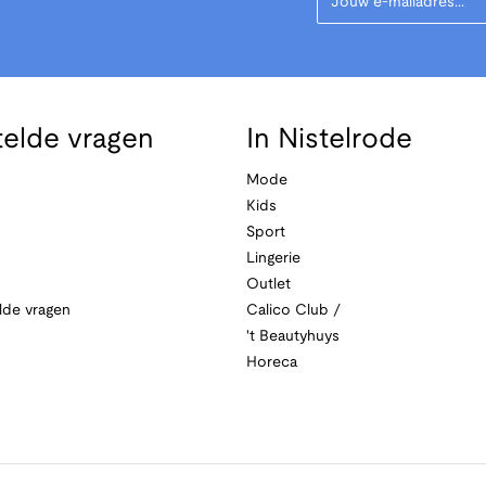
telde vragen
In Nistelrode
Mode
Kids
Sport
Lingerie
Outlet
lde vragen
Calico Club /
't Beautyhuys
Horeca