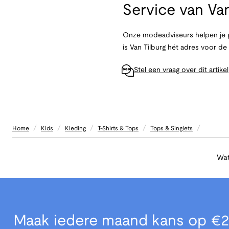
Service van
Van
Onze modeadviseurs helpen je g
is Van Tilburg hét adres voor d
Stel een vraag over dit artikel
/
/
/
/
/
Home
Kids
Kleding
T-Shirts & Tops
Tops & Singlets
Wat
Maak iedere maand kans op €2