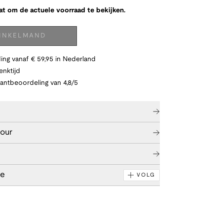
at om de actuele voorraad te bekijken.
WINKELMAND
ing vanaf € 59,95 in Nederland
nktijd
lantbeoordeling van 4,8/5
tour
le
VOLG