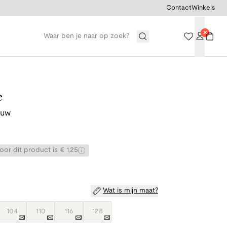
Contact
Winkels
e
auw
or dit product is € 1,25
Wat is mijn maat?
104
110
116
128