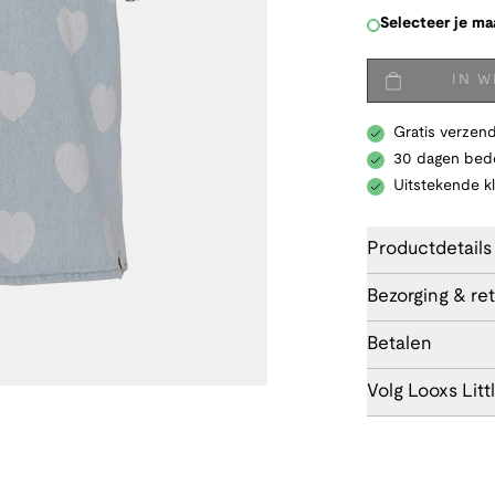
Selecteer je ma
IN 
Gratis verzend
30 dagen bede
Uitstekende k
Productdetails
Bezorging & re
Betalen
Volg Looxs Litt