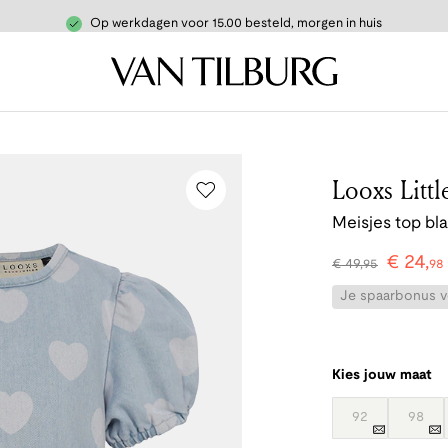
Op werkdagen voor 15.00 besteld, morgen in huis
Looxs Littl
Meisjes top bl
€
24
,
€
49
,
95
98
Je spaarbonus vo
Kies jouw maat
92
98