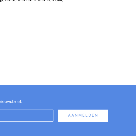
angevende merken onder één dak,
nieuwsbrief.
AANMELDEN