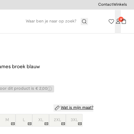
Contact
Winkels
dames broek blauw
or dit product is € 2,00
Wat is mijn maat?
M
L
XL
2XL
3XL