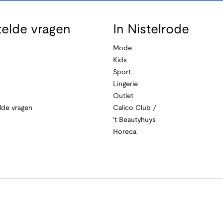
telde vragen
In Nistelrode
Mode
Kids
Sport
Lingerie
Outlet
lde vragen
Calico Club /
't Beautyhuys
Horeca