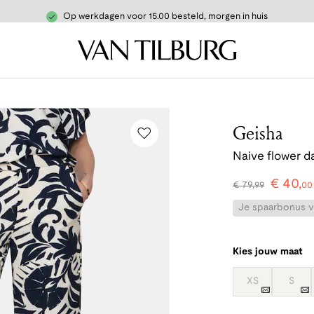
Op werkdagen voor 15.00 besteld, morgen in huis
Geisha
Naive flower 
€
40
,
€
79
,
99
00
Je spaarbonus vo
Kies jouw maat
XS
S