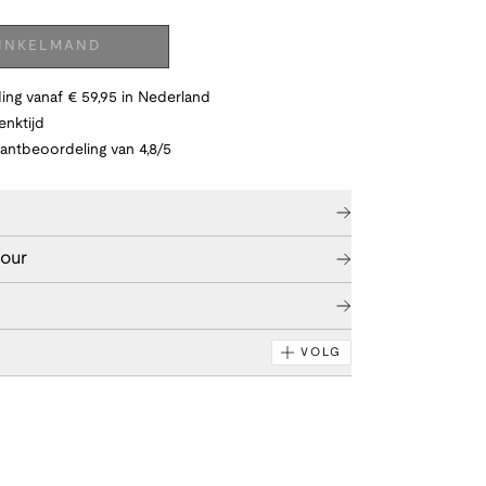
WINKELMAND
ing vanaf € 59,95 in Nederland
nktijd
lantbeoordeling van 4,8/5
tour
VOLG