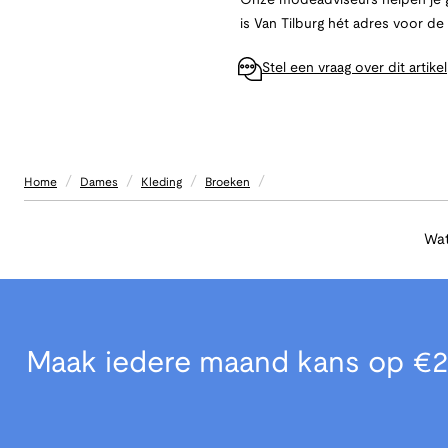
Onze modeadviseurs helpen je g
is Van Tilburg hét adres voor d
Stel een vraag over dit artikel
/
/
/
/
Home
Dames
Kleding
Broeken
Wat
Maak iedere maand kans op €2