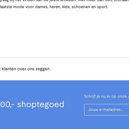
raag bij het vinden van de juiste artikelen. Met meer dan 800 toona
e laatste mode voor dames, heren, kids, schoenen en sport.
 klanten over ons zeggen
Schrijf je nu in op onze 
00,- shoptegoed
Your Email