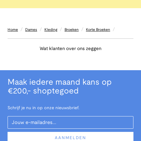
/
/
/
/
/
Home
Dames
Kleding
Broeken
Korte Broeken
Wat klanten over ons zeggen
Maak iedere maand kans op
€200,- shoptegoed
Schrijf je nu in op onze nieuwsbrief.
Your Email
AANMELDEN