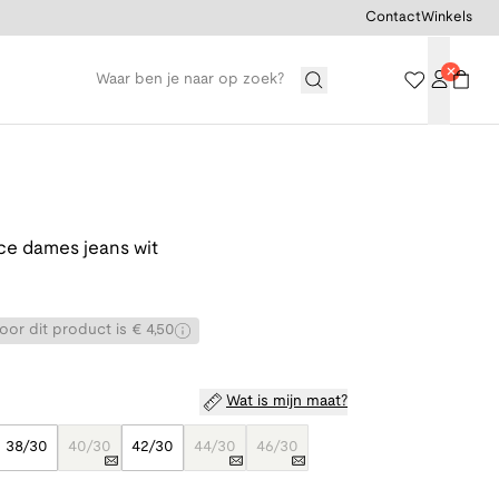
Contact
Winkels
ce dames jeans wit
5
or dit product is € 4,50
Wat is mijn maat?
38/30
40/30
42/30
44/30
46/30