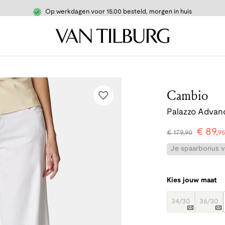
Op werkdagen voor 15.00 besteld, morgen in huis
Cambio
Palazzo Advan
€
89
,
€
179
,
90
9
Je spaarbonus vo
Kies jouw maat
34/30
36/30