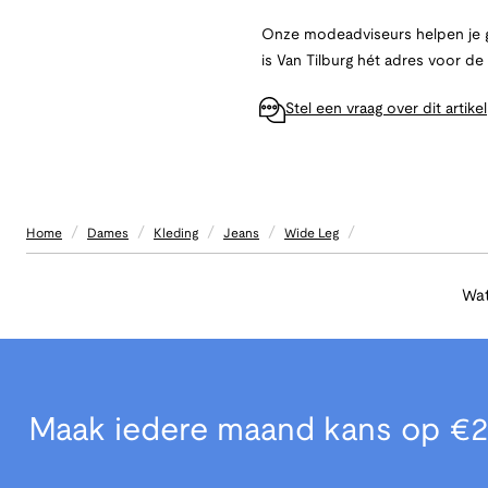
Onze modeadviseurs helpen je g
is Van Tilburg hét adres voor d
Stel een vraag over dit artikel
/
/
/
/
/
Home
Dames
Kleding
Jeans
Wide Leg
Wat
Maak iedere maand kans op €2