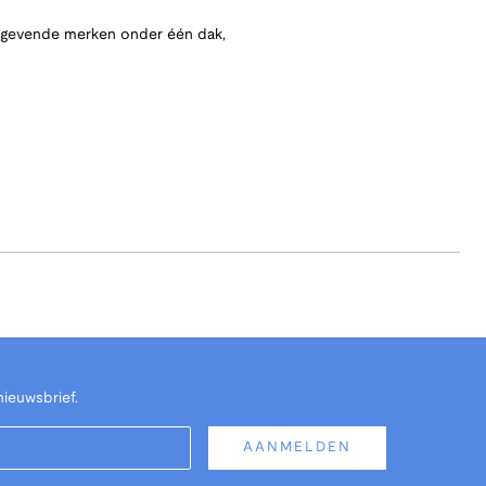
angevende merken onder één dak,
nieuwsbrief.
AANMELDEN