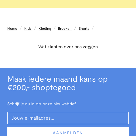
/
/
/
/
/
Home
Kids
Kleding
Broeken
Shorts
Wat klanten over ons zeggen
Maak iedere maand kans op
€200,- shoptegoed
Schrijf je nu in op onze nieuwsbrief.
Your Email
AANMELDEN