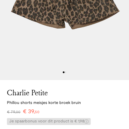
Charlie Petite
Phillou shorts meisjes korte broek bruin
€
39
,
€
79
,
00
50
Je spaarbonus voor dit product is € 1,98