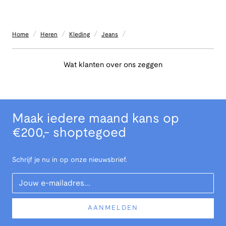
/
/
/
/
Home
Heren
Kleding
Jeans
Wat klanten over ons zeggen
Maak iedere maand kans op
€200,- shoptegoed
Schrijf je nu in op onze nieuwsbrief.
Your Email
AANMELDEN