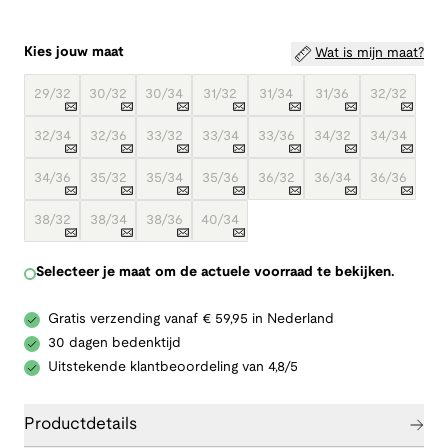
Kies jouw maat
Wat is mijn maat?
29/32
30/32
30/34
31/32
31/34
31/36
32/32
32/34
32/36
33/32
33/34
33/36
34/32
34/34
34/36
35/32
35/34
35/36
36/32
36/34
36/36
38/32
38/34
38/36
40/34
Selecteer je maat om de actuele voorraad te bekijken.
Gratis verzending vanaf € 59,95 in Nederland
30 dagen bedenktijd
Uitstekende klantbeoordeling van 4,8/5
Productdetails