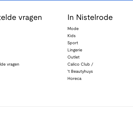
telde vragen
In Nistelrode
Mode
Kids
Sport
Lingerie
Outlet
lde vragen
Calico Club /
't Beautyhuys
Horeca