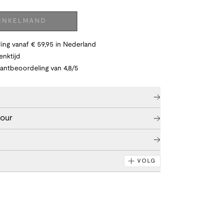
WINKELMAND
ing vanaf € 59,95 in Nederland
nktijd
lantbeoordeling van 4,8/5
tour
VOLG