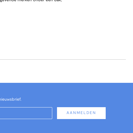
angevende merken onder één dak,
nieuwsbrief.
AANMELDEN