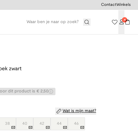
Contact
Winkels
oek zwart
or dit product is € 2,50
Wat is mijn maat?
38
40
42
44
46