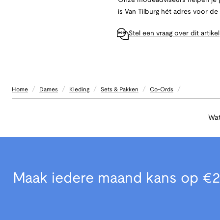
Onze modeadviseurs helpen je g
is Van Tilburg hét adres voor d
Stel een vraag over dit artikel
/
/
/
/
/
Home
Dames
Kleding
Sets & Pakken
Co-Ords
Wat
Maak iedere maand kans op €2