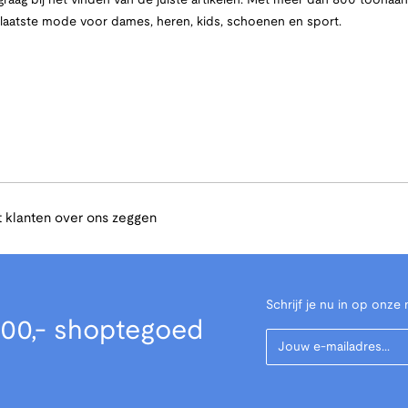
raag bij het vinden van de juiste artikelen. Met meer dan 800 toona
e laatste mode voor dames, heren, kids, schoenen en sport.
 klanten over ons zeggen
Schrijf je nu in op onze 
00,- shoptegoed
Your Email