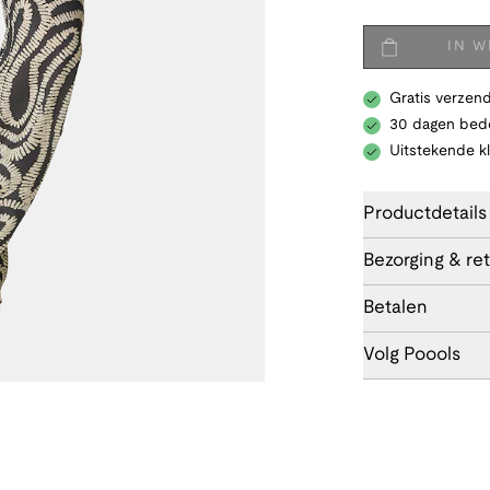
IN 
Gratis verzend
30 dagen bede
Uitstekende k
Productdetails
Bezorging & re
Betalen
Volg Poools