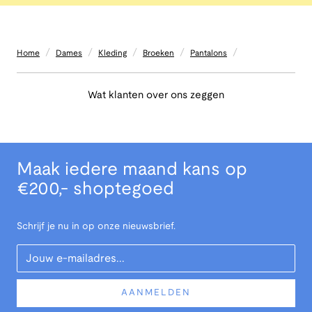
/
/
/
/
/
Home
Dames
Kleding
Broeken
Pantalons
Wat klanten over ons zeggen
Maak iedere maand kans op
€200,- shoptegoed
Schrijf je nu in op onze nieuwsbrief.
Your Email
AANMELDEN