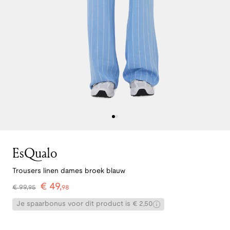
EsQualo
Trousers linen dames broek blauw
€
49
,
€
99
,
95
98
Je spaarbonus voor dit product is € 2,50