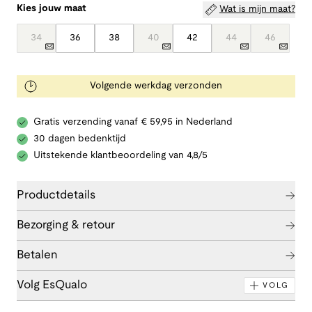
Kies jouw maat
Wat is mijn maat?
34
36
38
40
42
44
46
Volgende werkdag verzonden
Gratis verzending vanaf € 59,95 in Nederland
30 dagen bedenktijd
Uitstekende klantbeoordeling van 4,8/5
Productdetails
Bezorging & retour
Betalen
Volg EsQualo
VOLG