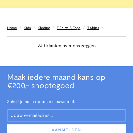
/
/
/
/
/
Home
Kids
Kleding
T-Shirts & Tops
T-Shirts
Wat klanten over ons zeggen
Maak iedere maand kans op
€200,- shoptegoed
Schrijf je nu in op onze nieuwsbrief.
Your Email
AANMELDEN